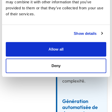
contrôle des
may combine it with other information that you’ve
remises
provided to them or that they’ve collected from your use
Appliquer
précises
of their services.
Appliquer des
stratégies de
tarification
Show details
précises, des
remises basées sur
Allow all
le volume et des
promotions
Deny
spécifiques à
l’opération sans
complexité.
Génération
automatisée de