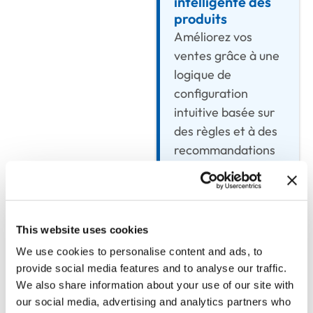
intelligente des
produits
Améliorez vos
ventes grâce à une
logique de
configuration
intuitive basée sur
des règles et à des
recommandations
de produits en
temps réel
adaptées aux
besoins des clients.
This website uses cookies
We use cookies to personalise content and ads, to
provide social media features and to analyse our traffic.
Tarification
We also share information about your use of our site with
dynamique et
our social media, advertising and analytics partners who